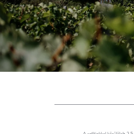
A szőlőinkkel körülölelt 2