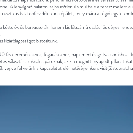
ne. A lenyűgöző balatoni tájba időtlenül simul bele a terasz mellett aut
 rusztikus balatonfelvidéki kúria épület, mely mára a régió egyik ikoni
kóstolók és borvacsorák, hanem kis létszámú családi és céges rende
.
s kizárólagosságot biztosítunk.
fős ceremóniákhoz, fogadásokhoz, naplementés grillvacsorákhoz ideá
tes választás azoknak a pároknak, akik a meghitt, nyugodt pillanatokat
jük vegye fel velünk a kapcsolatot elérhetőségeinken:
visit@stdonat.hu