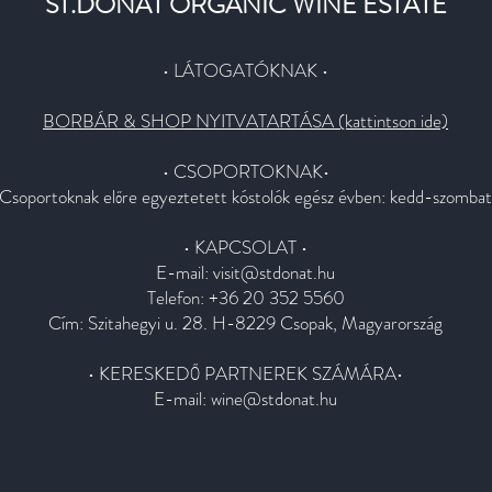
ST.DONAT ORGANIC WINE ESTATE
• LÁTOGATÓKNAK •
BORBÁR & SHOP NYITVATARTÁSA (kattintson ide)
• CSOPORTOKNAK•
Csoportoknak előre egyeztetett kóstolók egész évben: kedd-szombat
• KAPCSOLAT •
E-mail:
visit@stdonat.hu
Telefon: +36 20 352 5560
Cím: Szitahegyi u. 28. H-8229 Csopak, Magyarország
• KERESKEDŐ PARTNEREK SZÁMÁRA•
E-mail:
wine@stdonat.hu