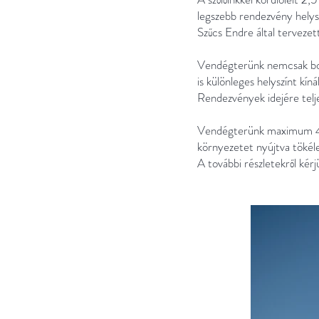
legszebb rendezvény helyszí
Szűcs Endre által tervezett
Vendégterünk nemcsak bor
is különleges helyszínt kínál
Rendezvények idejére telje
Vendégterünk maximum 40 
környezetet nyújtva tökéle
A további részletekről kér