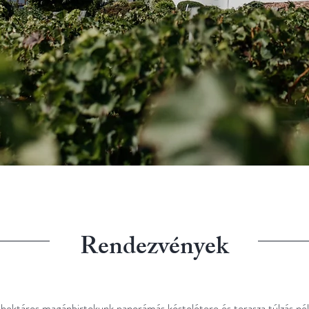
Rendezvények
,5 hektáros magánbirtokunk panorámás kóstolótere és terasza túlzás nél