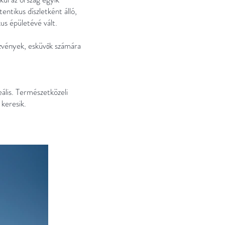
entikus díszletként álló,
kus épületévé vált.
zvények, esküvők számára
lis. Természetközeli
 keresik.