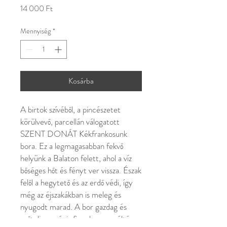
Ár
14 000 Ft
Mennyiség
*
Kosárba
A birtok szívéből, a pincészetet
körülvevő, parcellán válogatott
SZENT DONÁT Kékfrankosunk
bora. Ez a legmagasabban fekvő
helyünk a Balaton felett, ahol a víz
bőséges hőt és fényt ver vissza. Észak
felől a hegytető és az erdő védi, így
még az éjszakákban is meleg és
nyugodt marad. A bor gazdag és
erőteljes, mégis figyelemre méltó