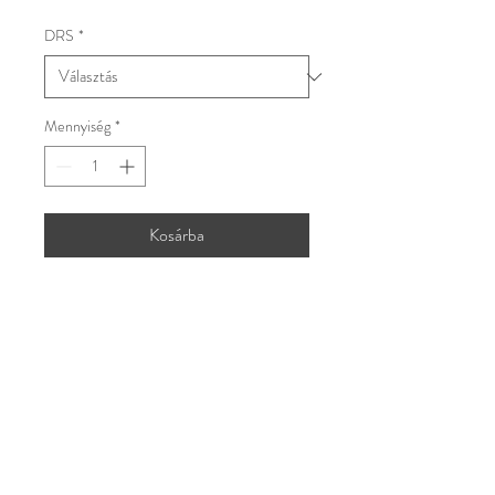
DRS
*
Mennyiség
*
Kosárba
Egy tömör gyümölcsbomba
vulkanikus dűlőinkről, a történelmi
Tihanyi-félszigetről.
TERMÉKINFORMÁCIÓ
SZÁLLÍTÁSI INFORMÁCIÓ